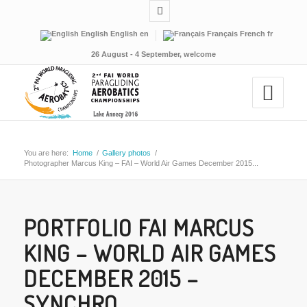
English
English
en
Français
French
fr
26 August - 4 September, welcome
You are here:
Home
/
Gallery photos
/
Photographer Marcus King – FAI – World Air Games December 2015...
PORTFOLIO FAI MARCUS
KING – WORLD AIR GAMES
DECEMBER 2015 –
SYNCHRO