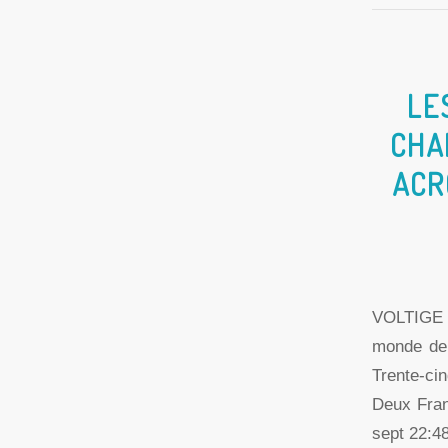
LE
CHA
ACR
VOLTIGE 
monde de 
Trente-ci
Deux Fran
sept 22:4