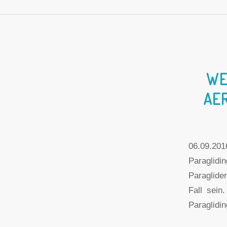
WE
AE
06.09.20
Paraglid
Paraglide
Fall sein
Paraglidi