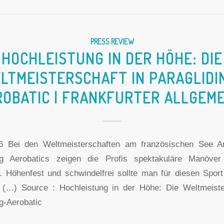
PRESS REVIEW
HOCHLEISTUNG IN DER HÖHE: DIE
LTMEISTERSCHAFT IN PARAGLIDI
ROBATIC | FRANKFURTER ALLGEME
16 Bei den Weltmeisterschaften am französischen See A
ing Aerobatics zeigen die Profis spektakuläre Manöve
r. Höhenfest und schwindelfrei sollte man für diesen Sport
. (…) Source : Hochleistung in der Höhe: Die Weltmeiste
ng-Aerobatic