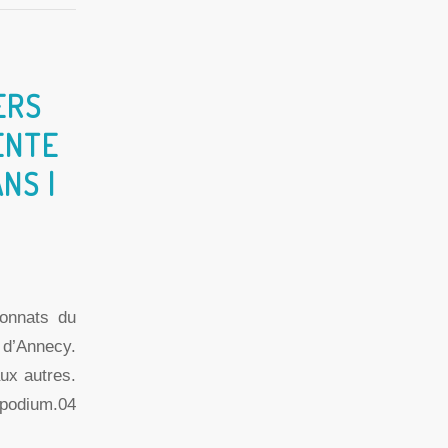
ERS
ENTE
NS |
onnats du
 d’Annecy.
ux autres.
 podium.04