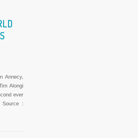
RLD
SS
in Annecy,
Tim Alongi
econd ever
 Source :