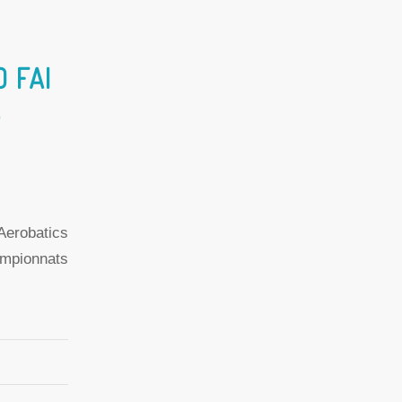
 FAI
S
Aerobatics
ampionnats