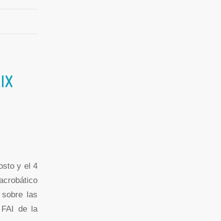
IX
sto y el 4
acrobático
 sobre las
 FAI de la