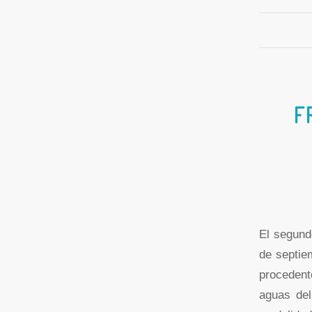
F
El segund
de septie
procedent
aguas del