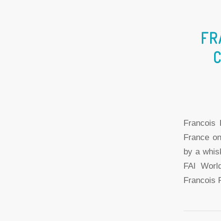
FR
C
Francois 
France on
by a whis
FAI Worl
Francois 