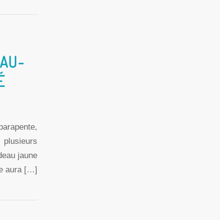
 AU-
É
parapente,
 plusieurs
adeau jaune
te aura […]