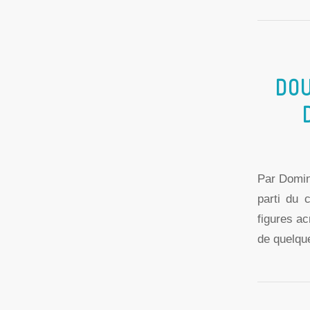
DOU
Par Domin
parti du 
figures ac
de quelque