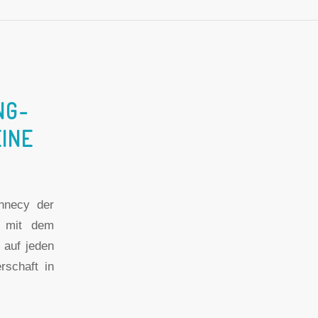
NG-
INE
nnecy der
r mit dem
 auf jeden
rschaft in