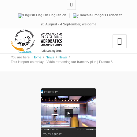
English
English
en
Français
French
fr
26 August - 4 September, welcome
You are here:
Home
/
News
/
News
/
Tout le sport en replay | Vidéo streaming sur francetv plus | France 3...