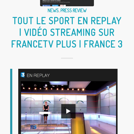
NEWS
,
PRESS REVIEW
TOUT LE SPORT EN REPLAY
| VIDÉO STREAMING SUR
FRANCETV PLUS | FRANCE 3