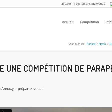
26 aout - 4 septembre, bienvenue
Accueil
Competition
Inf
Vous êtes ici :
Accueil
/
News
/
N
LE UNE COMPÉTITION DE PARAP
 Annecy – préparez vous !