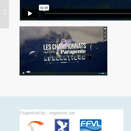
Interview de Philippe
Périé – photographe |
2nd championnats du
monde...
Organized by - organisés par