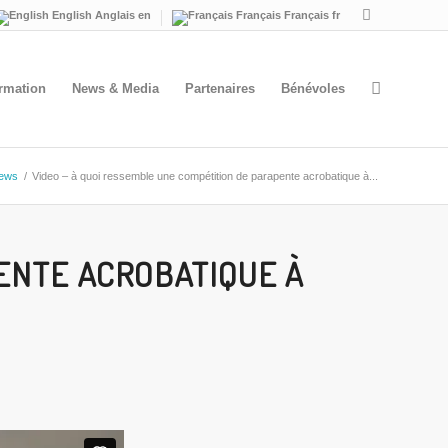
English
Anglais
en
Français
Français
fr
ormation
News & Media
Partenaires
Bénévoles
ews
/
Video – à quoi ressemble une compétition de parapente acrobatique à...
ENTE ACROBATIQUE À